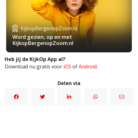
KijkopBergenopZoom.nl
Word gezien, op en met
KijkopBergenopZoom.nl
Heb jij de KijkOp App al?
Download nu gratis voor
iOS
of
Android
.
Delen via