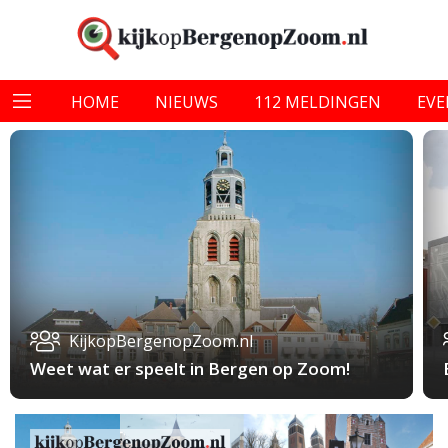
HOME
NIEUWS
112 MELDINGEN
EV
KijkopBergenopZoom.nl
Weet wat er speelt in Bergen op Zoom!