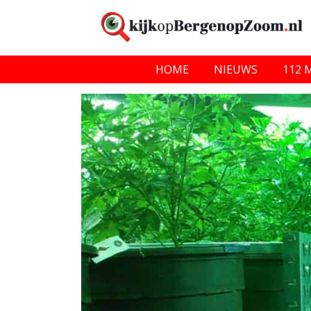
HOME
NIEUWS
112 