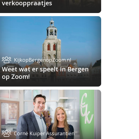
verkooppraatjes
KijkopBergenopZoom.nl
Weet wat er speelt in Bergen
op Zoom!
Corné Kuiper Assurantiën