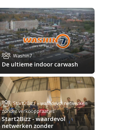
Washin7
De ultieme indoor carwash
Start2Bizz – waardevol netwerken
zonder verkooppraatjes
Start2Bizz - waardevol
netwerken zonder