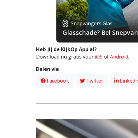
Snepvangers Glas
Glasschade? Bel Snepvang
Heb jij de KijkOp App al?
Download nu gratis voor
iOS
of
Android
.
Delen via
Facebook
Twitter
Linkedi