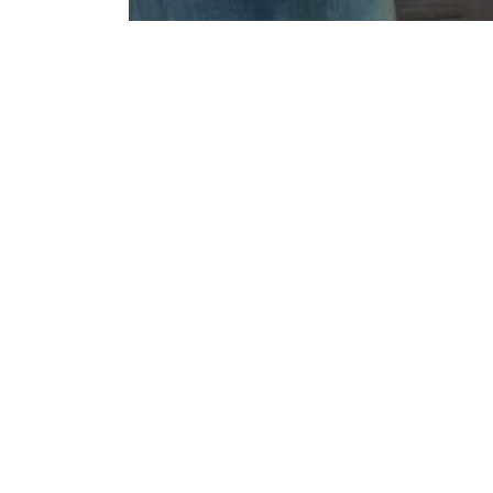
Dinsdag 22 Januari 2019
Historisch bedde
nieuw na restaur
Collectiemedewerker Bart van Eekelen e
hemelbed op met het herstelde beddenspr
BERGEN OP ZOOM – Het hemelbed in de H
grondige restauratie ondergaan. Het kw