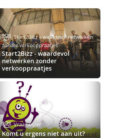
Start2Bizz – waardevol netwerken
zonder verkooppraatjes
Start2Bizz - waardevol
netwerken zonder
verkooppraatjes
Vraagwijzer
Komt u ergens niet aan uit?