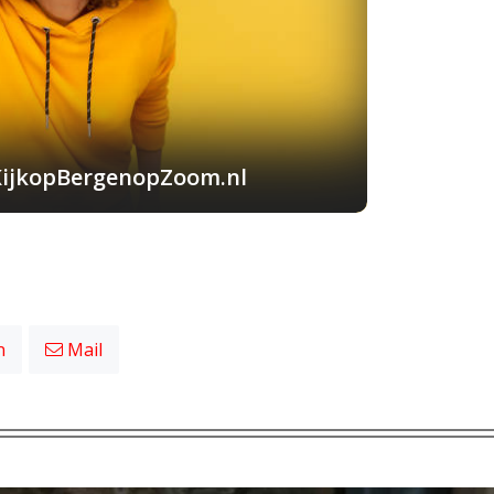
KijkopBergenopZoom.nl
n
Mail