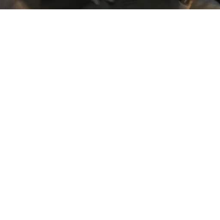
ngoed weer als
atieklus van 290 uur
n coupeuse Marianne Gabriels-Apers dekken het
ei. (Tekst en foto: Han Verbeem)
enriëttezaal van het Markiezenhof heeft een
etsbare textiel is onder handen genomen door