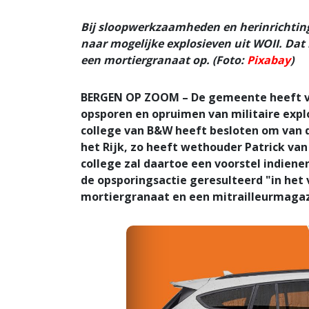
Bij sloopwerkzaamheden en herinrichting
naar mogelijke explosieven uit WOII. Dat
een mortiergranaat op. (Foto:
Pixabay
)
BERGEN OP ZOOM – De gemeente heeft vo
opsporen en opruimen van militaire expl
college van B&W heeft besloten om van d
het Rijk, zo heeft wethouder Patrick v
college zal daartoe een voorstel indiene
de opsporingsactie geresulteerd "in het 
mortiergranaat en een mitrailleurmagaz