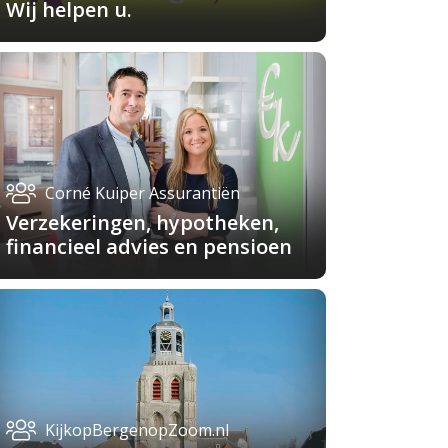
Wij helpen u.
Corné Kuiper Assurantiën
Verzekeringen, hypotheken,
financieel advies en pensioen
KijkopBergenopZoom.nl