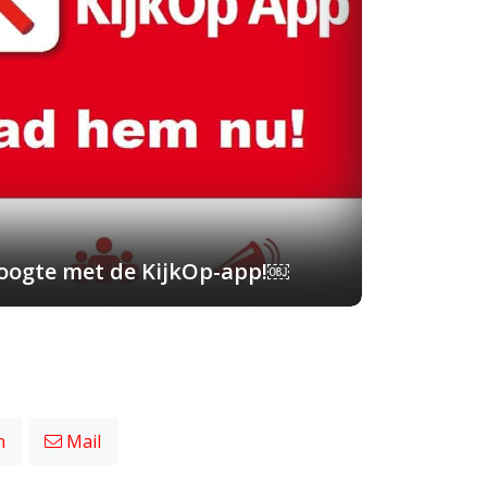
 hoogte met de KijkOp-app!￼
n
Mail