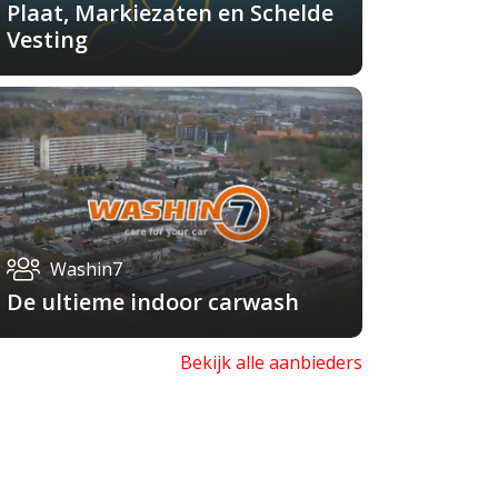
Plaat, Markiezaten en Schelde
Vesting
Washin7
De ultieme indoor carwash
Bekijk alle aanbieders