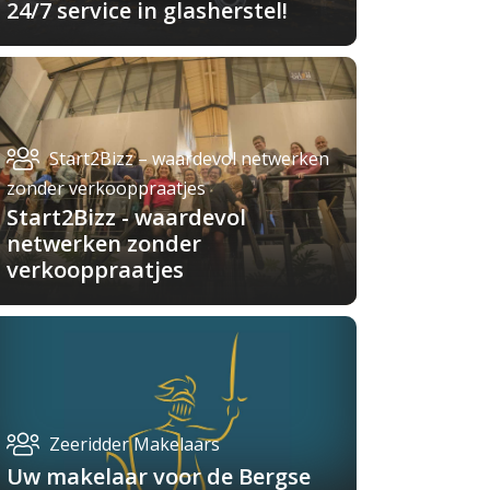
24/7 service in glasherstel!
Start2Bizz – waardevol netwerken
zonder verkooppraatjes
Start2Bizz - waardevol
netwerken zonder
verkooppraatjes
Zeeridder Makelaars
Uw makelaar voor de Bergse