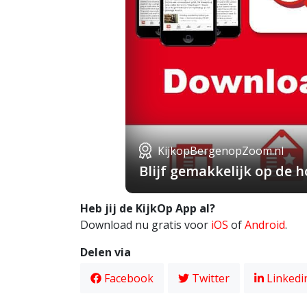
KijkopBergenopZoom.nl
Blijf gemakkelijk op de
Heb jij de KijkOp App al?
Download nu gratis voor
iOS
of
Android
.
Delen via
Facebook
Twitter
Linkedi