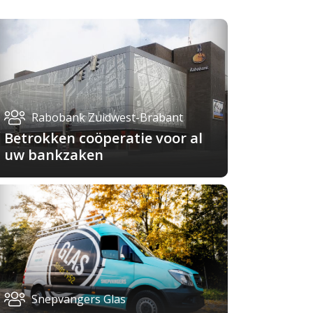
Rabobank Zuidwest-Brabant
Betrokken coöperatie voor al
uw bankzaken
Snepvangers Glas