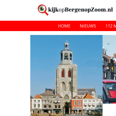
HOME
NIEUWS
112 