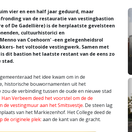
im vier en een half jaar geduurd, maar
afronding van de restauratie van vestingbastion
e of De Gadellière) is de herplaatste gevelsteen
onenden, cultuurhistorici en
Menno van Coehoorn' -een gelegenheidsrol
zakkers- het voltooide vestingwerk. Samen met
s dit bastion het laatste restant van de eens zo
 stad.
e gemeenteraad het idee kwam om in de
e, historische bouwornamenten uit het
 zou de verbinding tussen de oude en nieuwe stad
d Han Verbeem deed het voorstel om de de
in de vestingmuur aan het Smitsvestje
. De steen lag
nplaats van het Markiezenhof. Het College deed de
 de originele plek:
aan de kant van de gracht.