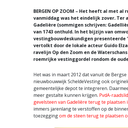
BERGEN OP ZOOM – Het heeft al met al ru
vanmiddag was het eindelijk zover. Ter 
Gadelière (sommigen schrijven: Gadellièr
van 1743 onthuld. In het bijzijn van omw
vestingbouwdeskundigen presenteerde '
vertolkt door de lokale acteur Guido El
ravelijn Op den Zoom en de Waterschans i
roemrijke vestinggordel rondom de oude
Het was in maart 2012 dat vanuit de Bergs
nieuwbouwwijk ScheldeVesting ook originel
gemeentelijke depot te integreren. Daarmee
meer gestalte kunnen krijgen.
PvdA-raadsli
gevelsteen van Gadelière terug te plaatsen 
immers jarenlang te verstoffen op de binne
toezegging
om de steen terug te plaatsen op