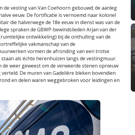
 van de vesting van Van Coehoorn gebouwd; de aanleg
halve eeuw. De fortificatie is vernoemd naar kolonel
litair die halverwege de 18e eeuw in dienst was van de
lege spraken de GBWP-bewindslieden Arjan van der
ruimtelijke ontwikkeling) bij de onthulling van de
oortreffelijke vakmanschap van de
muurwerken vormen de afronding van een trotse
 staan als échte herenhuizen langs de vestingmuur.
 in de weer geweest om de verweerde stenen opnieuw
ng verteld. De muren van Gadelière bleken bovendien
grond en delen waren weggebroken voor leidingen en