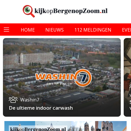
HOME
NIEUWS
112 MELDINGEN
EV
Washin7
De ultieme indoor carwash