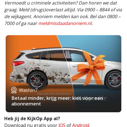
Vermoedt u criminele activiteiten? Dan horen we dat
graag. Meld (drugs)overlast altijd. Via 0900 – 8844 of via
de wijkagent. Anoniem melden kan ook. Bel dan 0800 –
7000 of ga naar
meldmisdaadanoniem.nl
.
Washin7
Betaal minder, krijg meer: kies voor een
abonnement
Heb jij de KijkOp App al?
Download nu gratis voor
iOS
of
Android
.