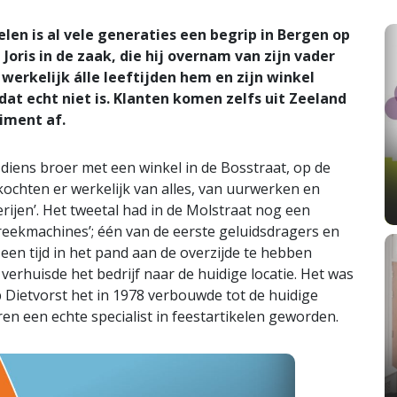
en is al vele generaties een begrip in Bergen op
Joris in de zaak, die hij overnam van zijn vader
erkelijk álle leeftijden hem en zijn winkel
dat echt niet is. Klanten komen zelfs uit Zeeland
timent af.
diens broer met een winkel in de Bosstraat, op de
rkochten er werkelijk van alles, van uurwerken en
rijen’. Het tweetal had in de Molstraat nog een
reekmachines’; één van de eerste geluidsdragers en
n tijd in het pand aan de overzijde te hebben
 verhuisde het bedrijf naar de huidige locatie. Het was
b Dietvorst het in 1978 verbouwde tot de huidige
jaren een echte specialist in feestartikelen geworden.