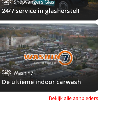
Snepvangers Glas
24/7 service in glasherstel!
Washin7
De ultieme indoor carwash
Bekijk alle aanbieders