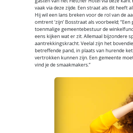
gasten van het Fletcher Hotel via deze kant
vaak via deze zijde. Een straat als dit heeft
Hij wil een lans breken voor de rol van de 
omtrent ‘zijn’ Bosstraat als voorbeeld; “Een 
toenmalige gemeentebestuur de winkelfunct
eens kijken wat er zit. Allemaal bijzondere
aantrekkingskracht. Veelal zijn het bovendi
betreffende pand, in plaats van hurende k
vertrokken kunnen zijn. Een gemeente moet d
vind je de smaakmakers.”