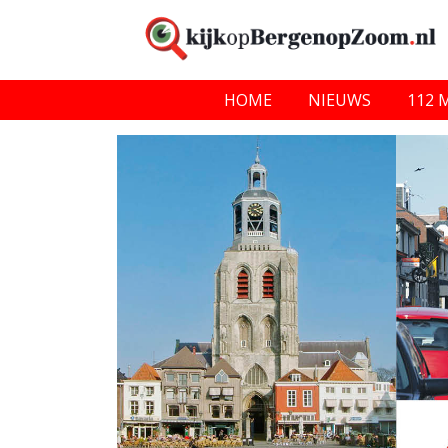
HOME
NIEUWS
112 