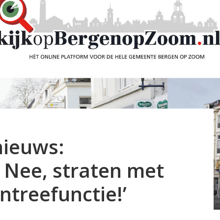
nieuws:
 Nee, straten met
ntreefunctie!’