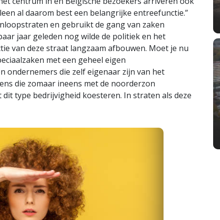
 het centrum in en Belgische bezoekers arriveren ook
 alleen al daarom best een belangrijke entreefunctie.”
aanloopstraten en gebruikt de gang van zaken
paar jaar geleden nog wilde de politiek en het
ie van deze straat langzaam afbouwen. Moet je nu
 speciaalzaken met een geheel eigen
en ondernemers die zelf eigenaar zijn van het
etens die zomaar ineens met de noorderzon
it type bedrijvigheid koesteren. In straten als deze