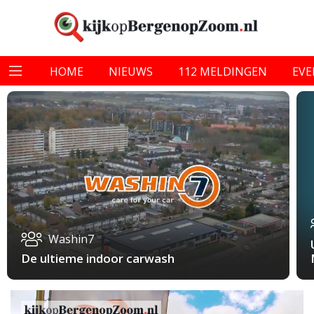
HOME
NIEUWS
112 MELDINGEN
EV
Washin7
De ultieme indoor carwash