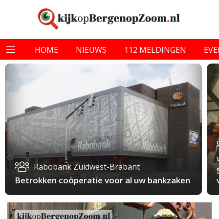
HOME
NIEUWS
112 MELDINGEN
EV
Rabobank Zuidwest-Brabant
Betrokken coöperatie voor al uw bankzaken