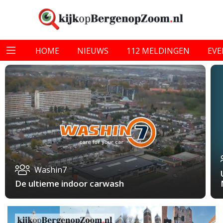
HOME
NIEUWS
112 MELDINGEN
EV
Washin7
De ultieme indoor carwash