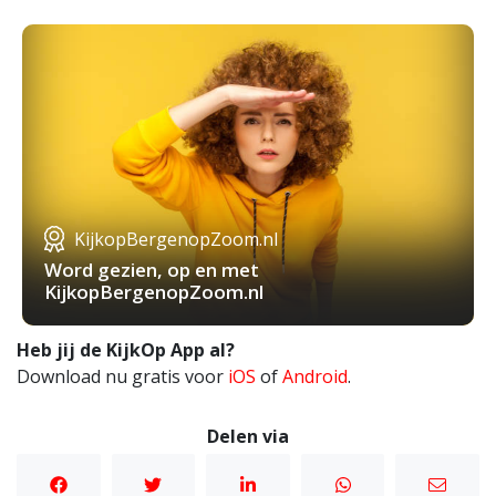
KijkopBergenopZoom.nl
Word gezien, op en met
KijkopBergenopZoom.nl
Heb jij de KijkOp App al?
Download nu gratis voor
iOS
of
Android
.
Delen via