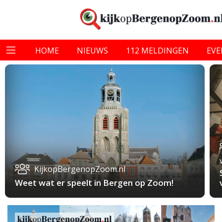
HOME
NIEUWS
112 MELDINGEN
EV
KijkopBergenopZoom.nl
Weet wat er speelt in Bergen op Zoom!