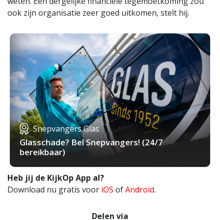
weten. Een dergelijke financiële tegemoetkoming zou
ook zijn organisatie zeer goed uitkomen, stelt hij.
Snepvangers Glas
Glasschade? Bel Snepvangers! (24/7
bereikbaar)
Heb jij de KijkOp App al?
Download nu gratis voor
iOS
of
Android
.
Delen via