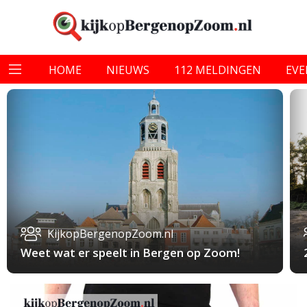
HOME
NIEUWS
112 MELDINGEN
EV
KijkopBergenopZoom.nl
Weet wat er speelt in Bergen op Zoom!