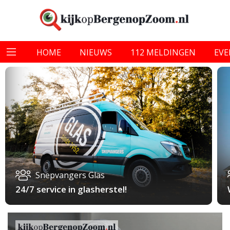
HOME
NIEUWS
112 MELDINGEN
EV
Snepvangers Glas
24/7 service in glasherstel!