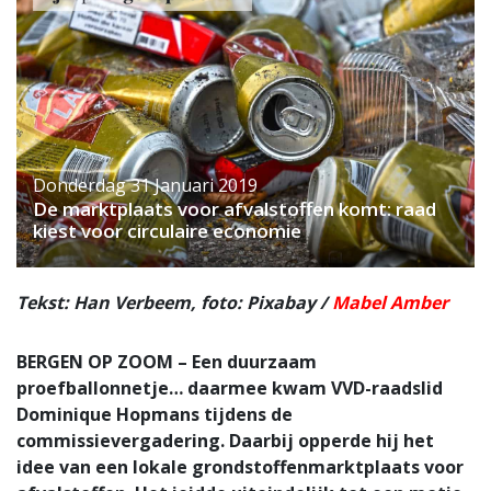
Donderdag 31 Januari 2019
De marktplaats voor afvalstoffen komt: raad
kiest voor circulaire economie
Tekst: Han Verbeem, foto: Pixabay /
Mabel Amber
BERGEN OP ZOOM – Een duurzaam
proefballonnetje… daarmee kwam VVD-raadslid
Dominique Hopmans tijdens de
commissievergadering. Daarbij opperde hij het
idee van een lokale grondstoffenmarktplaats voor