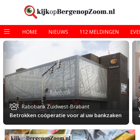
HOME
NIEUWS
112 MELDINGEN
EV
Rabobank Zuidwest-Brabant
Betrokken coöperatie voor al uw bankzaken