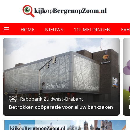
HOME
NIEUWS
112 MELDINGEN
EV
Rabobank Zuidwest-Brabant
Betrokken coöperatie voor al uw bankzaken