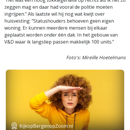
“Het was een hoog tokkiegehalte op rechts als ik het zo
zeggen mag en daar had vooral de politie moeten
ingrijpen.” Als laatste wil hij nog wat kwijt over
huisvesting: “Statushouders behoeven geen eigen
woning. Er kunnen meerdere mensen bij elkaar
geplaatst worden onder één dak. In het gebouw van
V&D waar ik langsliep passen makkelijk 100 units.”
Foto's: Mireille Hoetelmans
KijkopBergenopZoom.nl