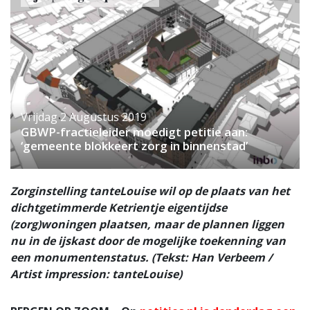
Vrijdag 2 Augustus 2019
GBWP-fractieleider moedigt petitie aan:
‘gemeente blokkeert zorg in binnenstad’
Zorginstelling tanteLouise wil op de plaats van het
dichtgetimmerde Ketrientje eigentijdse
(zorg)woningen plaatsen, maar de plannen liggen
nu in de ijskast door de mogelijke toekenning van
een monumentenstatus. (Tekst: Han Verbeem /
Artist impression: tanteLouise)