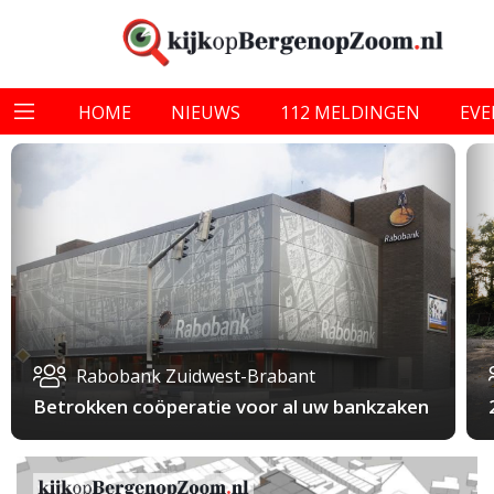
HOME
NIEUWS
112 MELDINGEN
EV
Rabobank Zuidwest-Brabant
Betrokken coöperatie voor al uw bankzaken