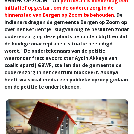
BERGEN OP ZOOM – Op
petities.nl is donderdag een
initiatief opgestart om de ouderenzorg in de
binnenstad van Bergen op Zoom te behouden
. De
indieners dragen de gemeente Bergen op Zoom op
over het Ketrientje "slagvaardig te besluiten zodat
ouderenzorg op deze plaats behouden blijft en dat
de huidige onacceptabele situatie beëindigd
wordt." De ondertekenaars van de petitie,
waaronder fractievoorzitter Aydin Akkaya van
coalitiepartij GBWP, stellen dat de gemeente de
ouderenzorg in het centrum blokkeert. Akkaya
heeft via social media een publieke oproep gedaan
om de petitie te ondertekenen.