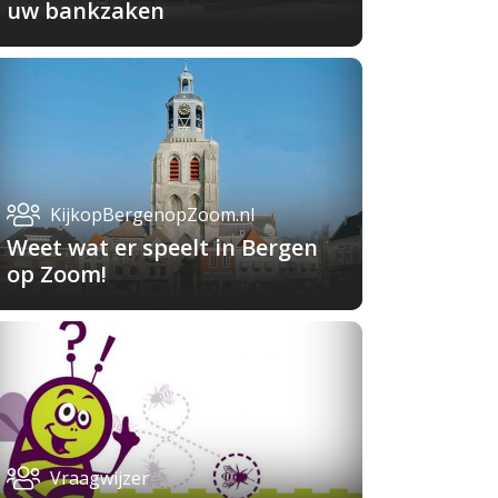
uw bankzaken
KijkopBergenopZoom.nl
Weet wat er speelt in Bergen
op Zoom!
Vraagwijzer