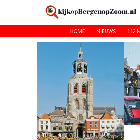
HOME
NIEUWS
112 