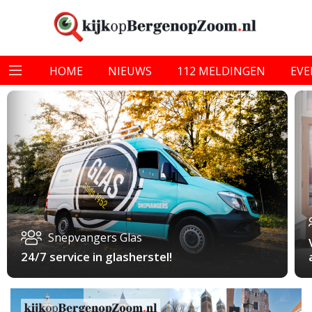
HOME
NIEUWS
112 MELDINGEN
EV
Snepvangers Glas
24/7 service in glasherstel!