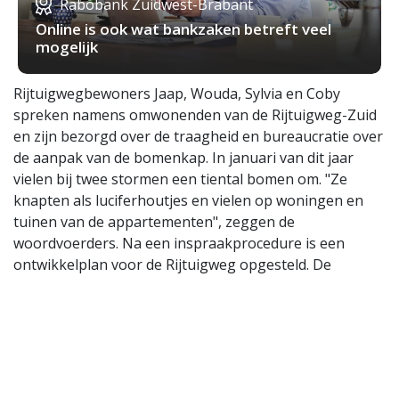
Rabobank Zuidwest-Brabant
Online is ook wat bankzaken betreft veel
mogelijk
Rijtuigwegbewoners Jaap, Wouda, Sylvia en Coby
spreken namens omwonenden van de Rijtuigweg-Zuid
en zijn bezorgd over de traagheid en bureaucratie over
de aanpak van de bomenkap. In januari van dit jaar
vielen bij twee stormen een tiental bomen om. "Ze
knapten als luciferhoutjes en vielen op woningen en
tuinen van de appartementen", zeggen de
woordvoerders. Na een inspraakprocedure is een
ontwikkelplan voor de Rijtuigweg opgesteld. De
gemeente kondigde per brief aan dat begin november
alle bomen aan de zuidkant (bij de appartementen)
gekapt zouden worden. Inmiddels volgt uitstel op
uitstel.
Extra proeven