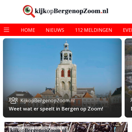
HOME
NIEUWS
112 MELDINGEN
EV
KijkopBergenopZoom.nl
Weet wat er speelt in Bergen op Zoom!