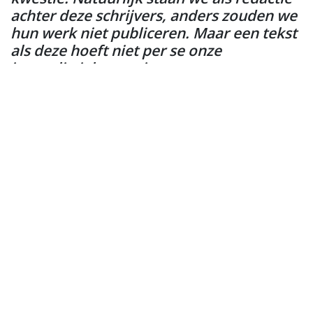
achter deze schrijvers, anders zouden we
hun werk niet publiceren. Maar een tekst
als deze hoeft niet per se onze
journalistieke mening te
vertegenwoordigen. Integendeel, wij
worden ook graag 'geprikkeld' door
columnisten, gastschrijvers, analisten en
bloggers. Al proberen we onze algemene
berichtgeving zo objectief mogelijk te
houden.
Redactie KijkopBergenopZoom.nl