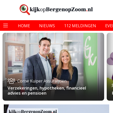
HOME
NIEUWS
112 MELDINGEN
EV
Corné Kuiper Assurantiën
Verzekeringen, hypotheken, financieel
advies en pensioen