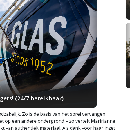
ers! (24/7 bereikbaar)
zakelijk. Zo is de basis van het sprei vervangen,
zet op een andere ondergrond – zo vertelt Maririanne
kt van authentiek materiaal. Als dank voor haar inzet