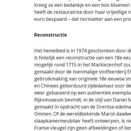
kreeg ze een bedankje en een bos bloemen 
heeft de restauratrice door haar vrijwillig
euro bespaard – dat normaliter aan een pro
Reconstructie
Het hemelbed is in 1974 geschonken door de
is feitelijk een reconstructie van een 18e 
mogelijk rond 1715 in het Markiezenhof zou 
gemaakt door de toenmalige stoffeerderij El
gebruikmaking van originele 18e eeuwse st
en Chinees geborduurd zijdedamast voor de
weer gebaseerd op een authentiek exemplaar
Rijksmuseum bevindt, in de stijl van Daniel M
gemaakt in opdracht van de Drentse edelman
Ommen. Of de wereldbekende Marot daadwerk
slaapkamermeubilair heeft ontwerpen, is nie
Franse vleugel zijn geen afbeeldingen of b