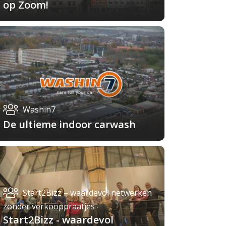
op Zoom!
Washin7
De ultieme indoor carwash
Start2Bizz – waardevol netwerken
zonder verkooppraatjes
Start2Bizz - waardevol