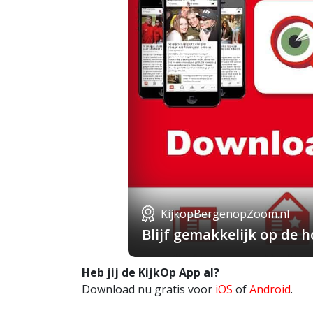
KijkopBergenopZoom.nl
Blijf gemakkelijk op de
Heb jij de KijkOp App al?
Download nu gratis voor
iOS
of
Android
.