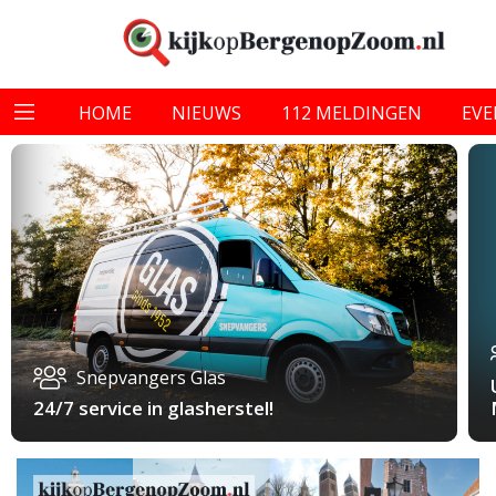
HOME
NIEUWS
112 MELDINGEN
EV
Snepvangers Glas
24/7 service in glasherstel!