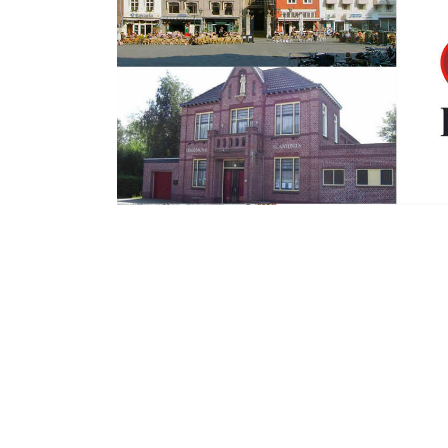
Zondag 30 Augustus 2015
De Maagd is 25… 
nieuw