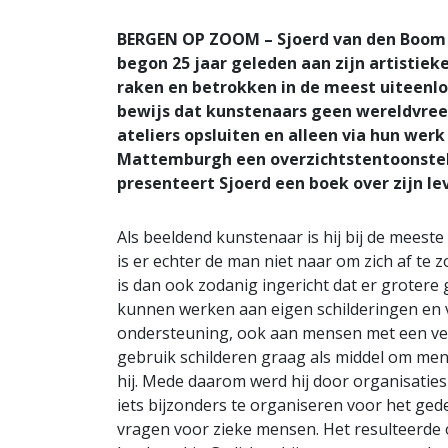
BERGEN OP ZOOM – Sjoerd van den Boom i
begon 25 jaar geleden aan zijn artistieke
raken en betrokken in de meest uiteenlop
bewijs dat kunstenaars geen wereldvreem
ateliers opsluiten en alleen via hun we
Mattemburgh een overzichtstentoonstel
presenteert Sjoerd een boek over zijn lev
Als beeldend kunstenaar is hij bij de meeste
is er echter de man niet naar om zich af te z
is dan ook zodanig ingericht dat er grotere
kunnen werken aan eigen schilderingen en v
ondersteuning, ook aan mensen met een ver
gebruik schilderen graag als middel om mens
hij. Mede daarom werd hij door organisati
iets bijzonders te organiseren voor het ge
vragen voor zieke mensen. Het resulteerde