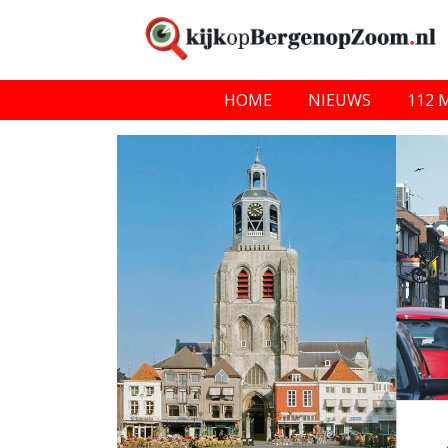
HOME
NIEUWS
112 