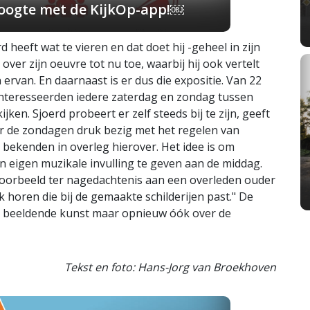
 hoogte met de KijkOp-app!￼
 heeft wat te vieren en dat doet hij -geheel in zijn
 over zijn oeuvre tot nu toe, waarbij hij ook vertelt
rvan. En daarnaast is er dus die expositie. Van 22
nteresseerden iedere zaterdag en zondag tussen
en. Sjoerd probeert er zelf steeds bij te zijn, geeft
oor de zondagen druk bezig met het regelen van
en bekenden in overleg hierover. Het idee is om
n eigen muzikale invulling te geven aan de middag.
jvoorbeeld ter nagedachtenis aan een overleden ouder
k horen die bij de gemaakte schilderijen past." De
ijn beeldende kunst maar opnieuw óók over de
Tekst en foto: Hans-Jorg van Broekhoven