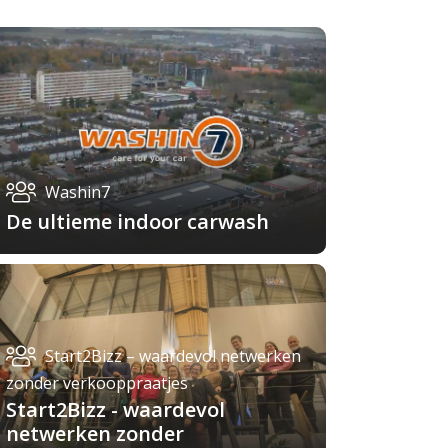
Washin7
De ultieme indoor carwash
Start2Bizz – waardevol netwerken
zonder verkooppraatjes
Start2Bizz - waardevol
netwerken zonder