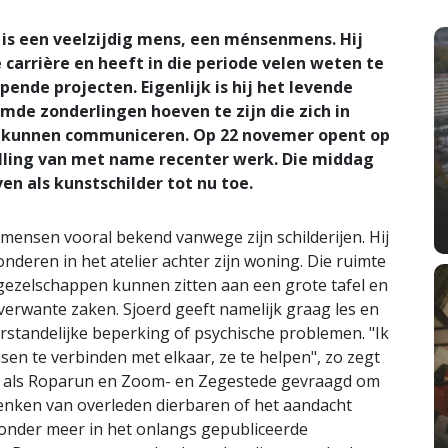
s een veelzijdig mens, een ménsenmens. Hij
 carrière en heeft in die periode velen weten te
ende projecten. Eigenlijk is hij het levende
de zonderlingen hoeven te zijn die zich in
rk kunnen communiceren. Op 22 novemer opent op
ling van met name recenter werk. Die middag
en als kunstschilder tot nu toe.
 mensen vooral bekend vanwege zijn schilderijen. Hij
onderen in het atelier achter zijn woning. Die ruimte
 gezelschappen kunnen zitten aan een grote tafel en
erwante zaken. Sjoerd geeft namelijk graag les en
standelijke beperking of psychische problemen. "Ik
en te verbinden met elkaar, ze te helpen", zo zegt
es als Roparun en Zoom- en Zegestede gevraagd om
denken van overleden dierbaren of het aandacht
 onder meer in het onlangs gepubliceerde