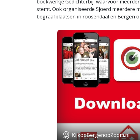
boekwerkje Gedichterbij, waarvoor meerder
stemt. Ook organiseerde Sjoerd meerdere m
begraafplaatsen in roosendaal en Bergen 
KijkopBergenopZoom.nl