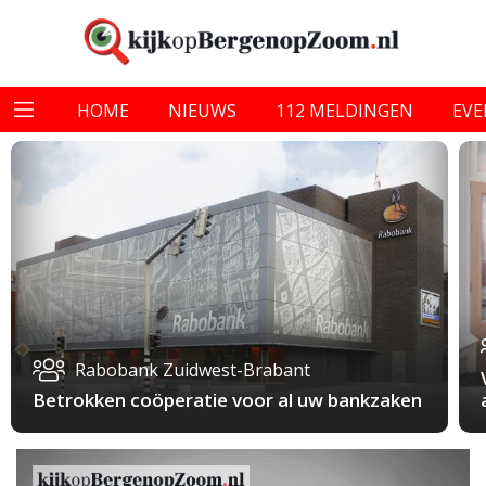
HOME
NIEUWS
112 MELDINGEN
EV
Rabobank Zuidwest-Brabant
Betrokken coöperatie voor al uw bankzaken