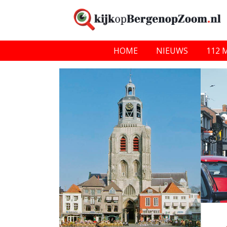
HOME
NIEUWS
112 