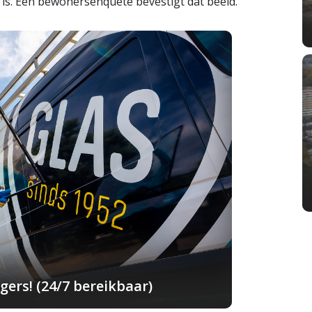
 is. Een bewonersenquête bevestigt dat beeld.
ers! (24/7 bereikbaar)