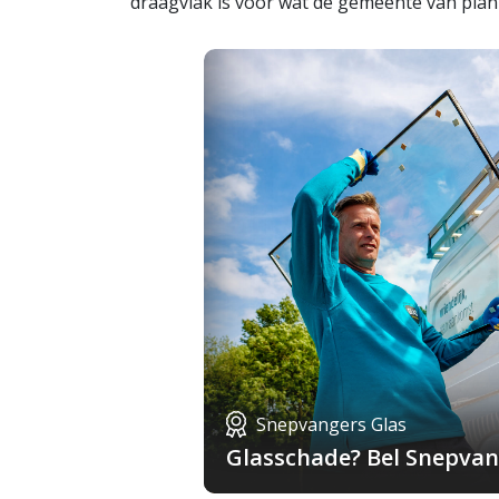
draagvlak is voor wat de gemeente van plan
Snepvangers Glas
Glasschade? Bel Snepvang