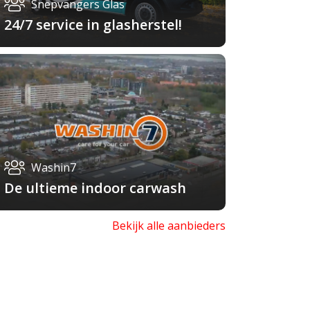
Snepvangers Glas
24/7 service in glasherstel!
Washin7
De ultieme indoor carwash
Bekijk alle aanbieders