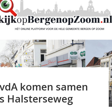
n PvdA komen samen
s Halsterseweg