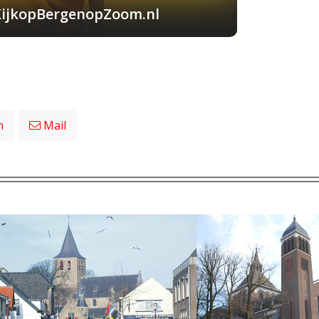
KijkopBergenopZoom.nl
n
Mail