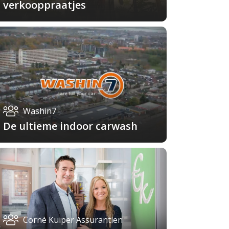
verkooppraatjes
Washin7
De ultieme indoor carwash
Corné Kuiper Assurantiën