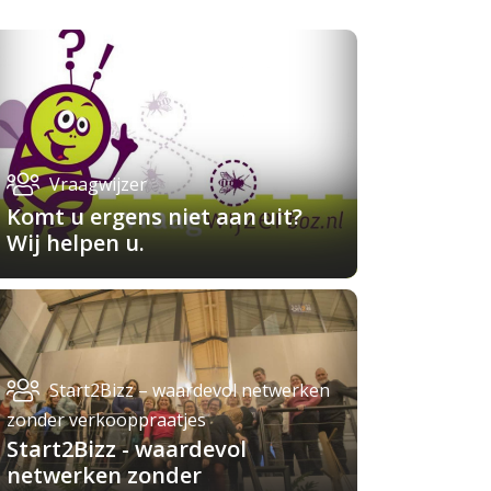
Vraagwijzer
Komt u ergens niet aan uit?
Wij helpen u.
Start2Bizz – waardevol netwerken
zonder verkooppraatjes
Start2Bizz - waardevol
netwerken zonder