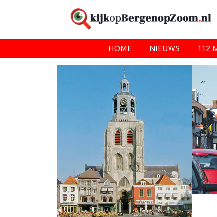
HOME
NIEUWS
112 