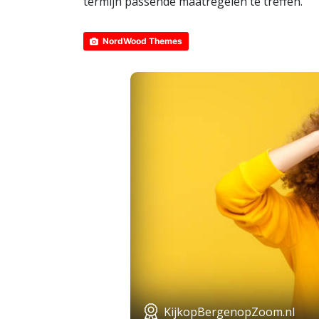
termijn passende maatregelen te treffen.
NordWood Themes
KijkopBergenopZoom.nl