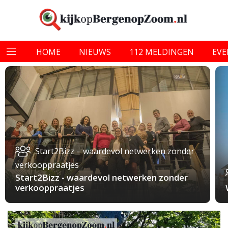
HOME
NIEUWS
112 MELDINGEN
EV
Start2Bizz – waardevol netwerken zonder
verkooppraatjes
Start2Bizz - waardevol netwerken zonder
verkooppraatjes