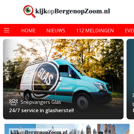
HOME
NIEUWS
112 MELDINGEN
EV
Snepvangers Glas
24/7 service in glasherstel!