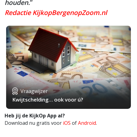
houden.
“
Redactie KijkopBergenopZoom.nl
Vraagwijzer
Kwijtschelding… ook voor ú?
Heb jij de KijkOp App al?
Download nu gratis voor
iOS
of
Android
.