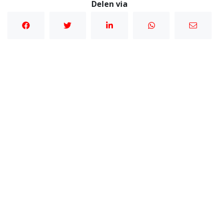
Delen via
Start2Bizz – waardevol netwerken zonder
verkooppraatjes