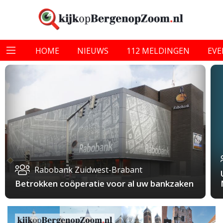
HOME
NIEUWS
112 MELDINGEN
EV
Rabobank Zuidwest-Brabant
Betrokken coöperatie voor al uw bankzaken