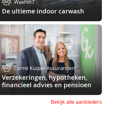
Washin7
De ultieme indoor carwash
Corné Kuiper Assurantiën
Verzekeringen, hypotheken,
financieel advies en pensioen
Bekijk alle aanbieders