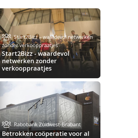
Start2Bizz – waardevol netwerken
zonder verkooppraatjes
Start2Bizz - waardevol
netwerken zonder
verkooppraatjes
Rabobank Zuidwest-Brabant
Betrokken coöperatie voor al