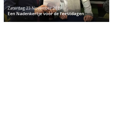
Zaterdag 23 November 2019
Een Nadenkertje voor de feestdagen
Annelies Haaksman-Voss en wethouder Evert Weys.
Volgende foto's: de boekpresentatie en signeersessie
in het sociaal café van Atelier Van Peppen in de
Scheldeflat. (Tekst en foto's: Han Verbeem)
BERGEN OP ZOOM – Blogger en columniste Annelies
Haaksman-Voss heeft haar eerste bundel
uitgebracht: 'Nadenkertjes'. Al geruime tijd is
Annelies een bekend gezicht op ons
nieuwsplatform, waarvoor zijn met regelmaat
schrijft. Vrijdagmiddag presenteerde zij haar
bundel in het sociaal buurtcafé van Fort-Zeekant,
in de Scheldeflat. Cultuurwethouder Evert Weys
was daarbij aanwezig. Vanaf dit weekeinde is het