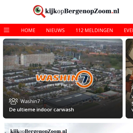
HOME
NIEUWS
112 MELDINGEN
EV
Washin7
De ultieme indoor carwash