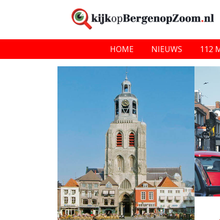
HOME
NIEUWS
112 