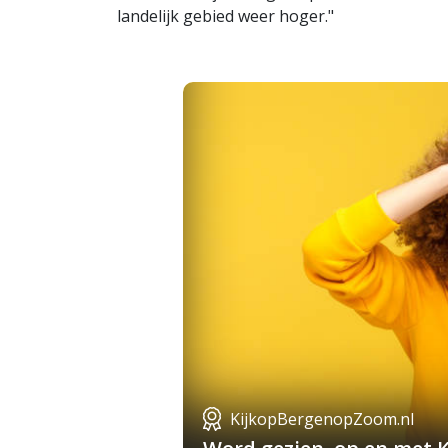
landelijk gebied weer hoger."
KijkopBergenopZoom.nl