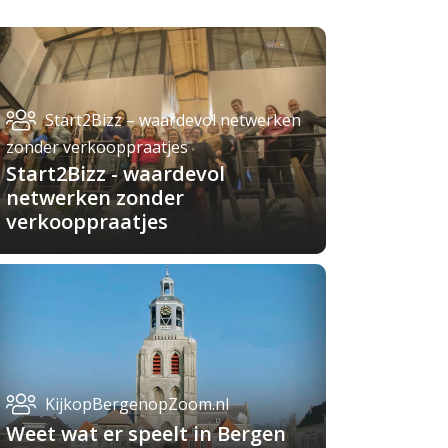
Start2Bizz – waardevol netwerken
zonder verkooppraatjes
Start2Bizz - waardevol
netwerken zonder
verkooppraatjes
KijkopBergenopZoom.nl
Weet wat er speelt in Bergen