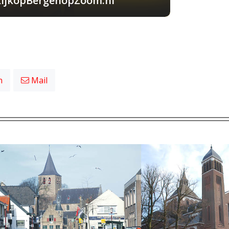
KijkopBergenopZoom.nl
n
Mail