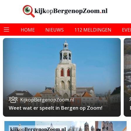
HOME
NIEUWS
112 MELDINGEN
EV
KijkopBergenopZoom.nl
Weet wat er speelt in Bergen op Zoom!