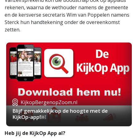
Vanzelfsprekend kon die boodschap ook op applaus
rekenen, waarna de wethouder namens de gemeente
en de kersverse secretaris Wim van Poppelen namens
Sterck hun handtekening onder de overeenkomst
zetten.
KijkopBergenopZoom.nl
Blijf gemakkelijk op de hoogte met de
KijkOp-app!￼
Heb jij de KijkOp App al?