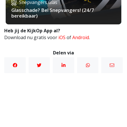
Snepvangers Glas
Glasschade? Bel Snepvangers! (24/7
bereikbaar)
Heb jij de KijkOp App al?
Download nu gratis voor
iOS
of
Android
.
Delen via