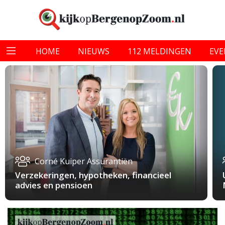
HOME
NIEUWS
112 MELDINGEN
EV
Corné Kuiper Assurantiën
Verzekeringen, hypotheken, financieel
advies en pensioen