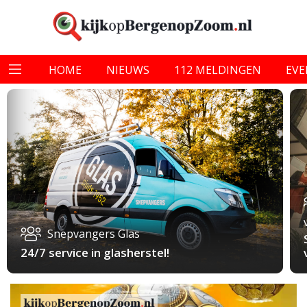
HOME
NIEUWS
112 MELDINGEN
EV
Snepvangers Glas
24/7 service in glasherstel!