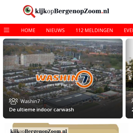
HOME
NIEUWS
112 MELDINGEN
EV
Washin7
De ultieme indoor carwash