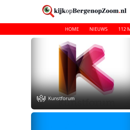
HOME
NIEUWS
112 
Kunstforum