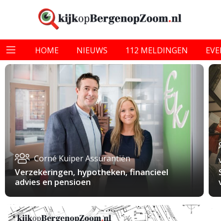
HOME
NIEUWS
112 MELDINGEN
EV
Corné Kuiper Assurantiën
Verzekeringen, hypotheken, financieel
advies en pensioen