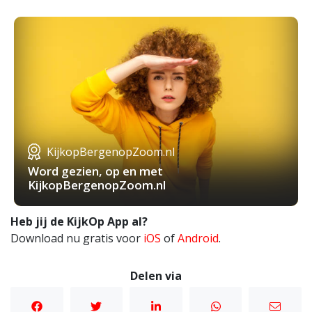
KijkopBergenopZoom.nl
Word gezien, op en met
KijkopBergenopZoom.nl
Heb jij de KijkOp App al?
Download nu gratis voor
iOS
of
Android
.
Delen via