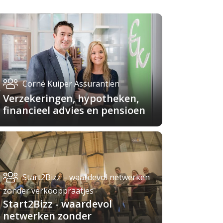
Corné Kuiper Assurantiën
Verzekeringen, hypotheken,
financieel advies en pensioen
Start2Bizz – waardevol netwerken
zonder verkooppraatjes
Start2Bizz - waardevol
netwerken zonder