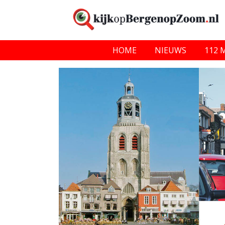
HOME
NIEUWS
112 