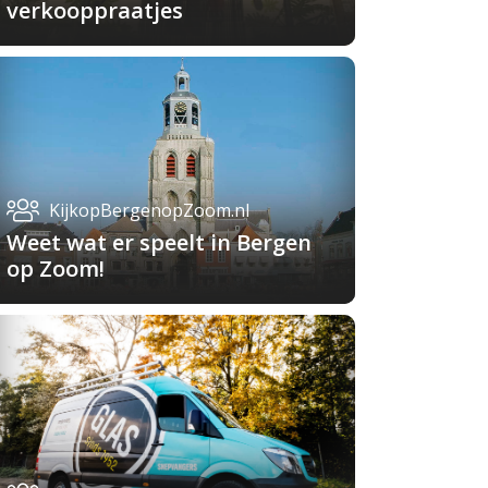
verkooppraatjes
KijkopBergenopZoom.nl
Weet wat er speelt in Bergen
op Zoom!