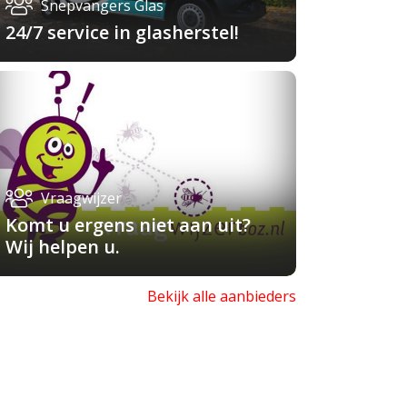
Snepvangers Glas
24/7 service in glasherstel!
Vraagwijzer
Komt u ergens niet aan uit?
Wij helpen u.
Bekijk alle aanbieders