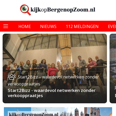
HOME
NIEUWS
112 MELDINGEN
EV
Start2Bizz – waardevol netwerken zonder
verkooppraatjes
Start2Bizz - waardevol netwerken zonder
verkooppraatjes