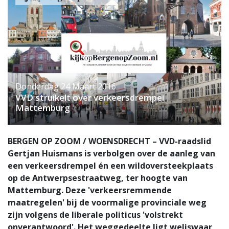
Donderdag 24 Maart 2016
VVD struikelt over verkeersdrempel
Mattemburg
BERGEN OP ZOOM / WOENSDRECHT – VVD-raadslid
Gertjan Huismans is verbolgen over de aanleg van
een verkeersdrempel én een wildoversteekplaats
op de Antwerpsestraatweg, ter hoogte van
Mattemburg. Deze 'verkeersremmende
maatregelen' bij de voormalige provinciale weg
zijn volgens de liberale politicus 'volstrekt
onverantwoord'. Het weggedeelte ligt weliswaar