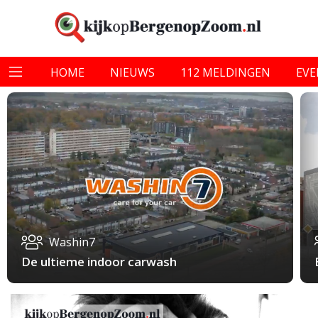
HOME
NIEUWS
112 MELDINGEN
EV
Washin7
De ultieme indoor carwash