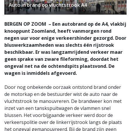
Auto in brand op vluchtstrook A4
BERGEN OP ZOOM – Een autobrand op de A4, vlakbij
knooppunt Zoomland, heeft vanmorgen rond
negen uur voor enige verkeershinder gezorgd. Door
bluswerkzaamheden was slechts één rijstrook
beschikbaar. Er was langzamrijdend verkeer maar
geen sprake van zware fileforming, doordat het
ongeval net na de ochtendspits plaatsvond. De
wagen is inmiddels afgevoerd.
Door nog onbekende oorzaak ontstond brand onder
de motorkap en de bestuurder wist de auto naar de
vluchtstrook te manouvreren. De brandweer kon met
inzet van een tanskspuitwagen de vlammen snel
blussen. Het voorbijgaande verkeer werd door de
verkeerspolitie over de linkerrijstrook langs de plaats
het ongeval gemanouvreerd. Bij de brand zijn geen