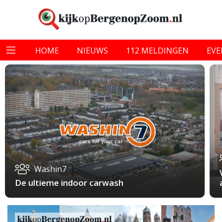
HOME
NIEUWS
112 MELDINGEN
EV
Washin7
De ultieme indoor carwash