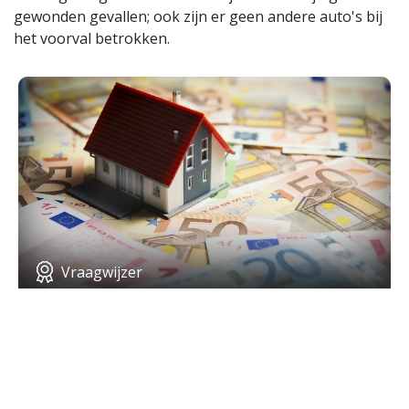
gewonden gevallen; ook zijn er geen andere auto's bij
het voorval betrokken.
Vraagwijzer
Kwijtschelding… ook voor ú?
Heb jij de KijkOp App al?
Download nu gratis voor
iOS
of
Android
.