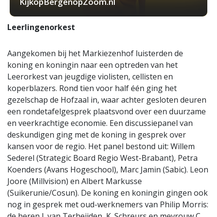
KijkopBergenopZoom.nl
Leerlingenorkest
Aangekomen bij het Markiezenhof luisterden de
koning en koningin naar een optreden van het
Leerorkest van jeugdige violisten, cellisten en
koperblazers. Rond tien voor half één ging het
gezelschap de Hofzaal in, waar achter gesloten deuren
een rondetafelgesprek plaatsvond over een duurzame
en veerkrachtige economie. Een discussiepanel van
deskundigen ging met de koning in gesprek over
kansen voor de regio. Het panel bestond uit: Willem
Sederel (Strategic Board Regio West-Brabant), Petra
Koenders (Avans Hogeschool), Marc Jamin (Sabic). Leon
Joore (Millvision) en Albert Markusse
(Suikerunie/Cosun). De koning en koningin gingen ook
nog in gesprek met oud-werknemers van Philip Morris:
de heren J. van Terheijden, K. Schreurs en mevrouw C.