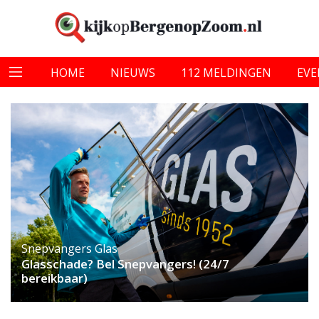
HOME
NIEUWS
112 MELDINGEN
EV
Snepvangers Glas
Glasschade? Bel Snepvangers! (24/7
bereikbaar)