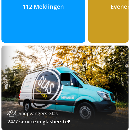
112 Meldingen
Evene
Snepvangers Glas
24/7 service in glasherstel!