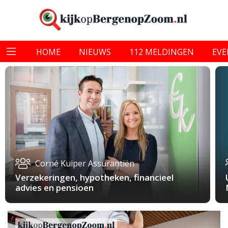
HOME
NIEUWS
112 MELDINGEN
EV
Corné Kuiper Assurantiën
Verzekeringen, hypotheken, financieel
advies en pensioen