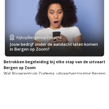
KijkopBergenopZoom.nl
Jouw bedrijf onder de aandacht laten komen
in Bergen op Zoom?
Betrokken begeleiding bij elke stap van de uitvaart
Bergen op Zoom
Wat Rouwcentrum Zuidema, uitvaartverzorging Bergen
op Zoom, bijzonder maakt, is de warme en betrokken
begeleiding tijdens elke stap van het uitvaartproces.
Van het eerste telefoontje tot de nazorg na de
plechtigheid: het team staat altijd klaar met een
luisterend oor en praktische ondersteuning voor een
uitvaart Bergen op Zoom.