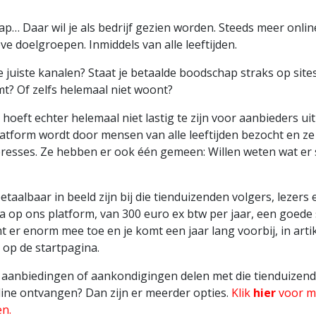
p… Daar wil je als bedrijf gezien worden. Steeds meer online
eve doelgroepen. Inmiddels van alle leeftijden.
e juiste kanalen? Staat je betaalde boodschap straks op site
t? Of zelfs helemaal niet woont?
 hoeft echter helemaal niet lastig te zijn voor aanbieders 
latform wordt door mensen van alle leeftijden bezocht en 
resses. Ze hebben er ook één gemeen: Willen weten wat er 
 betaalbaar in beeld zijn bij die tienduizenden volgers, lezer
a op ons platform, van 300 euro ex btw per jaar, een goede s
 er enorm mee toe en je komt een jaar lang voorbij, in artik
 op de startpagina.
k aanbiedingen of aankondigingen delen met die tienduizen
ine ontvangen? Dan zijn er meerder opties.
Klik
hier
voor m
en.