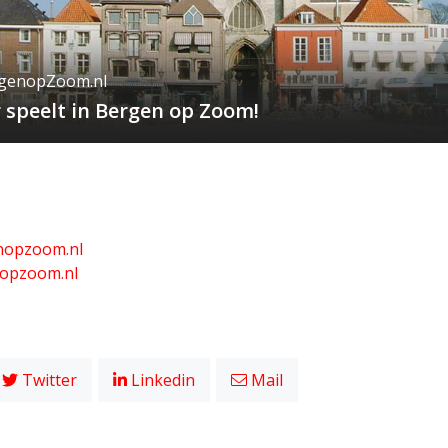
rgenopZoom.nl
 speelt in Bergen op Zoom!
nopzoom.nl
opzoom.nl
Twitter
Linkedin
Mail