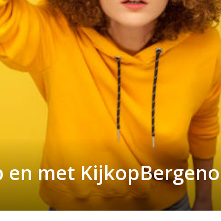
p en met KijkopBergen