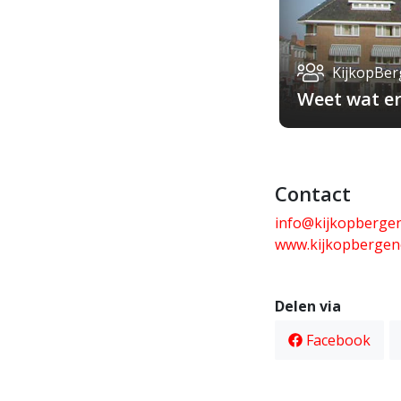
KijkopBe
Weet wat er
Contact
info@kijkopberge
www.kijkopbergen
Delen via
Facebook