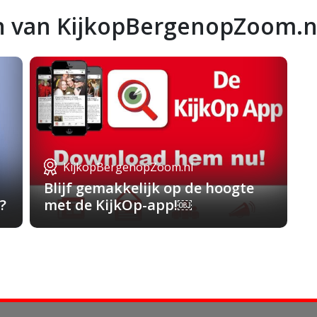
n van KijkopBergenopZoom.n
KijkopBergenopZoom.nl
Blijf gemakkelijk op de hoogte
?
met de KijkOp-app!￼