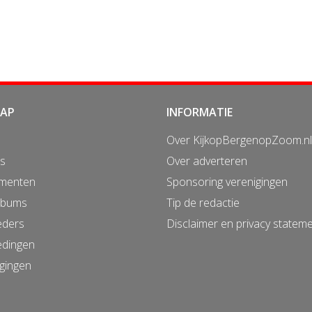
MAP
INFORMATIE
Over KijkopBergenopZoom.nl
s
Over adverteren
menten
Sponsoring verenigingen
lbums
Tip de redactie
eders
Disclaimer en privacy statem
edingen
gingen