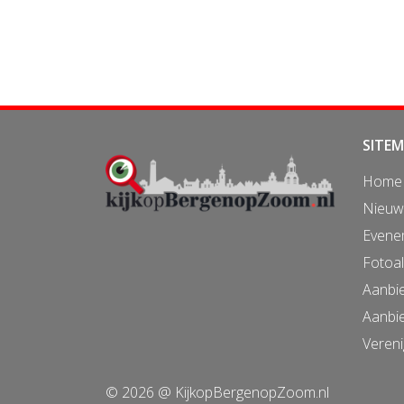
SITE
Home
Nieuw
Evene
Fotoa
Aanbi
Aanbi
Vereni
© 2026 @ KijkopBergenopZoom.nl