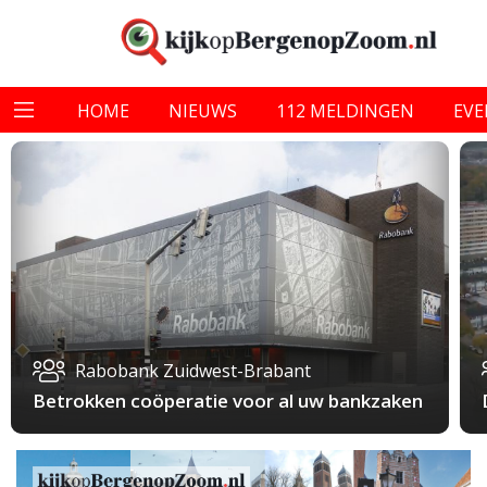
HOME
NIEUWS
112 MELDINGEN
EV
Rabobank Zuidwest-Brabant
Betrokken coöperatie voor al uw bankzaken