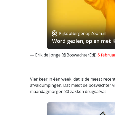
KijkopBergenopZoom.nl
Word gezien, op en met 
— Erik de Jonge (@BoswachterEdJ)
6 februa
Vier keer in één week, dat is de meest recen
afvaldumpingen. Dat meldt de boswachter via 
maandagmorgen 80 zakken drugsafval.