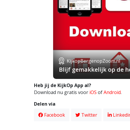
KijkopBergenopZoom.nl
Blijf gemakkelijk op de
Heb jij de KijkOp App al?
Download nu gratis voor
iOS
of
Android
.
Delen via
Facebook
Twitter
Linkedi