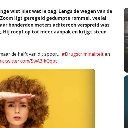
nge wist niet wat ie zag. Langs de wegen van de
 Zoom ligt geregeld gedumpte rommel, veelal
 Maar honderden meters achtereen verspreid was
 Hij roept op tot meer aanpak en krijgt steun
 maar de helft van dit spoor…
#Drugscriminaliteit
en
pic.twitter.com/SwA3IkQqpt