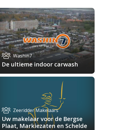
Washin7
De ultieme indoor carwash
Zeeridder Makelaars
Uw makelaar voor de Bergse
Plaat, Markiezaten en Schelde