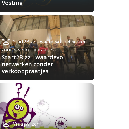
Vesting
Start2Bizz – waardevol netwerken
zonder verkooppraatjes
Start2Bizz - waardevol
netwerken zonder
verkooppraatjes
Vraagwijzer