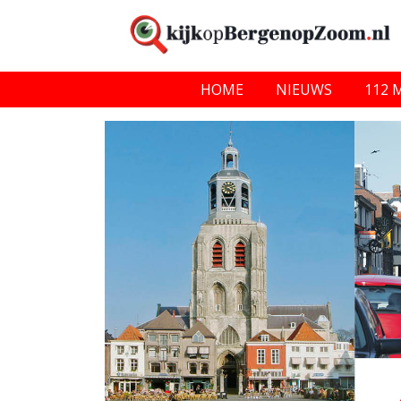
HOME
NIEUWS
112 