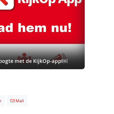
 hoogte met de KijkOp-app!￼
n
Mail